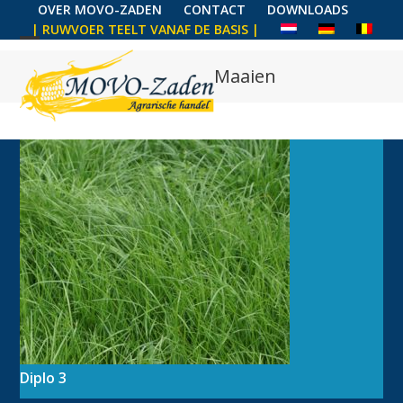
Skip
OVER MOVO-ZADEN
CONTACT
DOWNLOADS
| RUWVOER TEELT VANAF DE BASIS |
to
content
Maaien
Diplo 3