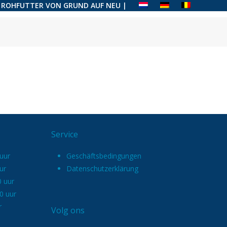
 ROHFUTTER VON GRUND AUF NEU |
Service
uur
Geschäftsbedingungen
ur
Datenschutzerklärung
0 uur
0 uur
r
Volg ons