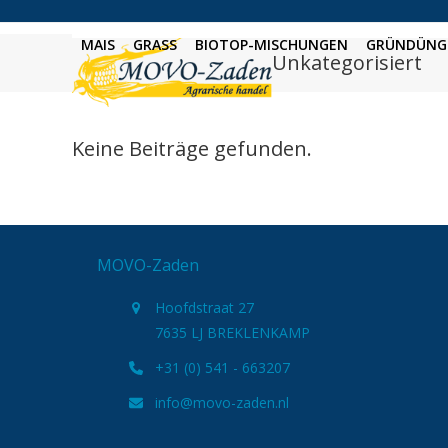
Skip
to
MAIS
GRASS
BIOTOP-MISCHUNGEN
GRÜNDÜNG
Unkategorisiert
content
Keine Beiträge gefunden.
MOVO-Zaden
Hoofdstraat 27
7635 LJ BREKLENKAMP
+31 (0) 541 - 663207
info@movo-zaden.nl