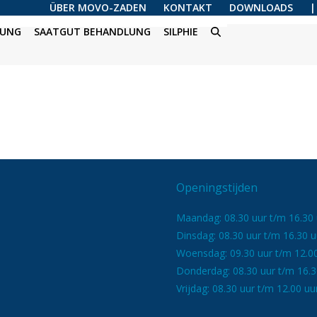
ÜBER MOVO-ZADEN
KONTAKT
DOWNLOADS
|
UNG
SAATGUT BEHANDLUNG
SILPHIE
Openingstijden
Maandag: 08.30 uur t/m 16.30 
Dinsdag: 08.30 uur t/m 16.30 u
Woensdag: 09.30 uur t/m 12.0
Donderdag: 08.30 uur t/m 16.3
Vrijdag: 08.30 uur t/m 12.00 uu