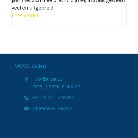
jaar met zich mee bracht, zijn wij in staat geweest
veel en uitgebreid…
Lees verder
MOVO-Zaden
Hoofdstraat 27
7635 LJ BREKLENKAMP
+31 (0) 541 - 663207
info@movo-zaden.nl