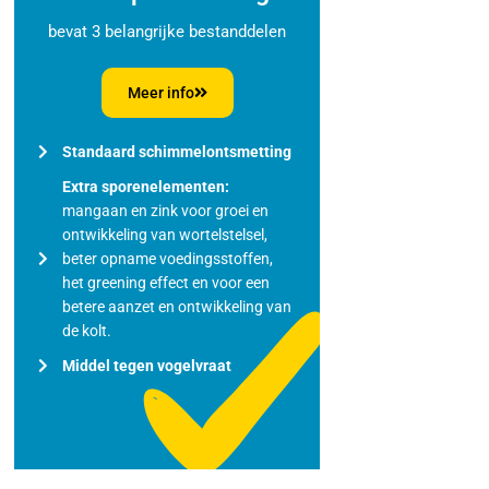
bevat 3 belangrijke bestanddelen
Meer info
Standaard schimmelontsmetting
Extra sporenelementen:
mangaan en zink voor groei en
ontwikkeling van wortelstelsel,
beter opname voedingsstoffen,
het greening effect en voor een
betere aanzet en ontwikkeling van
de kolt.
Middel tegen vogelvraat