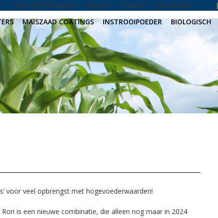
Over MOVO-Zaden
Nieuws
Contact
Downloads
TERS
MAISZAAD COATINGS
INSTROOIPOEDER
BIOLOGISCH
‘ras’ voor veel opbrengst met hogevoederwaarden!
 Rori is een nieuwe combinatie, die alleen nog maar in 2024