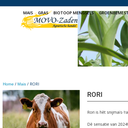
Skip
to
MAIS
GRAS
BIOTOOP MENGSELS
GROENBEMES
content
/
/ RORI
Home
Mais
RORI
Rori is hèt snijmaïs-
Dè sensatie van 2024!