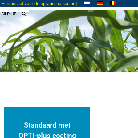
| Perspectief voor de agrarische sector |
SILPHIE
Standaard met
OPTI-plus coating